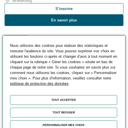
Strasbourg
S’inscrire
En savoir plus
ALTERNANCE
Nous utilisons des cookies pour réaliser des statistiques et
MASTERE ENI - Expert en Numérisation
mesurer l'audience du site. Vous pouvez exprimer vos choix en
Industrielle
utilisant les boutons ci-après et changer d’avis à tout moment en
​Informatique - Numérique - Cybersécurité - IA , Automatisme
cliquant sur la rubrique « Gérer les cookies » située en bas de
- Robotique
chaque page de notre site. Si vous souhaitez en savoir plus sur
comment nous utilisons les cookies, cliquez sur « Personnaliser
Niveau d’accès :
Diplôme de niveau 6 ou 5 ans
mes choix ». Pour plus d’information, veuillez consulter notre
d’expérience en poste équivalent
politique de protection des données
.
24 mois
TOUT ACCEPTER
Strasbourg
S’inscrire
TOUT REFUSER
En savoir plus
PERSONNALISER MES CHOIX