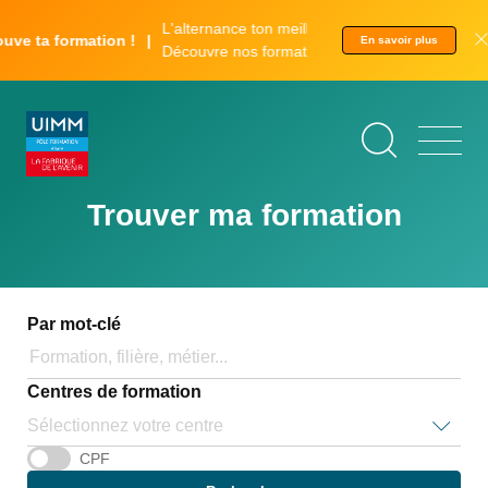
Aller
Panneau de gestion des cookies
L'alternance ton meilleur tremplin.
au
ve ta formation !
En savoir plus
Découvre nos formations.
contenu
principal
Trouver ma formation
Par mot-clé
Centres de formation
Sélectionnez votre centre
CPF