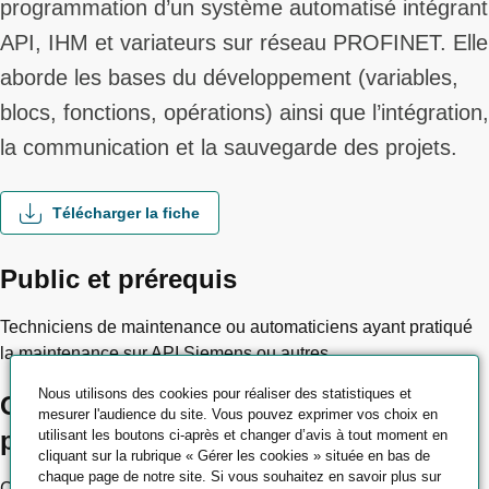
programmation d’un système automatisé intégrant
API, IHM et variateurs sur réseau PROFINET. Elle
aborde les bases du développement (variables,
blocs, fonctions, opérations) ainsi que l’intégration,
la communication et la sauvegarde des projets.
Télécharger la fiche
Public et prérequis
Techniciens de maintenance ou automaticiens ayant pratiqué
la maintenance sur API Siemens ou autres.
Nous utilisons des cookies pour réaliser des statistiques et
Objectifs pédagogiques et
mesurer l'audience du site. Vous pouvez exprimer vos choix en
professionnels
utilisant les boutons ci-après et changer d’avis à tout moment en
cliquant sur la rubrique « Gérer les cookies » située en bas de
chaque page de notre site. Si vous souhaitez en savoir plus sur
Configurer, tester et sauvegarder un projet TIA Portal en