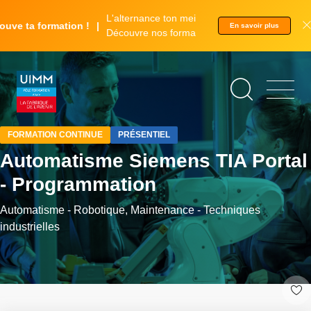
Aller
Panneau de gestion des cookies
L'alternance ton meilleur tremplin.
au
ve ta formation !
En savoir plus
Découvre nos formations.
contenu
principal
FORMATION CONTINUE
PRÉSENTIEL
Automatisme Siemens TIA Portal
- Programmation
Automatisme - Robotique, Maintenance - Techniques
industrielles