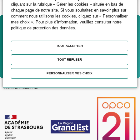
cliquant sur la rubrique « Gérer les cookies » située en bas de
chaque page de notre site. Si vous souhaitez en savoir plus sur
comment nous utilisons les cookies, cliquez sur « Personnaliser
mes choix ». Pour plus d’information, veuillez consulter notre
Vous souhaitez être
politique de protection des données
.
accompagné(e) dans votre
projet ?
TOUT ACCEPTER
TOUT REFUSER
Contactez-nous
PERSONNALISER MES CHOIX
Avec le soutien de :