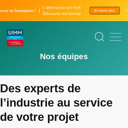
Aller
Panneau de gestion des cookies
L'alternance ton meilleur tremplin.
au
ta formation !
En savoir plus
Découvre nos formations.
contenu
principal
Nos équipes
Des experts de
l’industrie au service
de votre projet