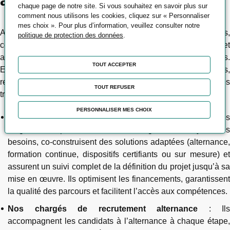
au service des parcours
chaque page de notre site. Si vous souhaitez en savoir plus sur
comment nous utilisons les cookies, cliquez sur « Personnaliser
mes choix ». Pour plus d’information, veuillez consulter notre
Au-delà de la formation, nos équipes administratives,
politique de protection des données
.
commerciales, insertion professionnelle, mobilité et
accompagnement social facilitent chaque étape du parcours.
TOUT ACCEPTER
Elles assurent un suivi personnalisé, simplifient les démarches,
renforcent le lien avec les entreprises et sécurisent les
TOUT REFUSER
transitions professionnelles.
PERSONNALISER MES CHOIX
Nos chargés d’affaires
: Interlocuteurs privilégiés de
dirigeants, responsables RH et managers, ils analysent les
besoins, co-construisent des solutions adaptées (alternance,
formation continue, dispositifs certifiants ou sur mesure) et
assurent un suivi complet de la définition du projet jusqu’à sa
mise en œuvre. Ils optimisent les financements, garantissent
la qualité des parcours et facilitent l’accès aux compétences.
Nos chargés de recrutement alternance
: Ils
accompagnent les candidats à l’alternance à chaque étape,