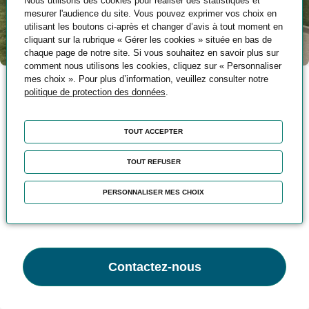
Nous utilisons des cookies pour réaliser des statistiques et
mesurer l'audience du site. Vous pouvez exprimer vos choix en
utilisant les boutons ci-après et changer d’avis à tout moment en
cliquant sur la rubrique « Gérer les cookies » située en bas de
chaque page de notre site. Si vous souhaitez en savoir plus sur
comment nous utilisons les cookies, cliquez sur « Personnaliser
mes choix ». Pour plus d’information, veuillez consulter notre
politique de protection des données
.
Coordonnées
TOUT ACCEPTER
123 Route de Strasbourg - 67504
HAGUENAU
TOUT REFUSER
03 88 06 75 90
Notre centre est accessible aux
PERSONNALISER MES CHOIX
personnes en situation de handicap.
Contactez-nous