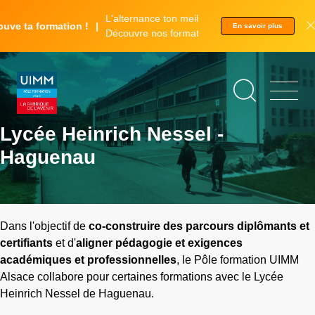
Aller
Panneau de gestion des cookies
L'alternance ton meilleur tremplin.
au
e ta formation !
En savoir plus
Découvre nos formations.
contenu
principal
Lycée Heinrich Nessel -
Haguenau
Dans l'objectif de
co-construire des parcours diplômants et
certifiants
et d'
aligner pédagogie et exigences
académiques et professionnelles
, le Pôle formation UIMM
Alsace collabore pour certaines formations avec le
Lycée
Heinrich Nessel de Haguenau.