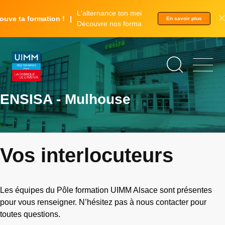
Aller
Panneau de gestion des cookies
L'alternance ton meilleur tremplin.
au
ve ta formation !
En savoir plus
Découvre nos formations.
contenu
principal
ENSISA - Mulhouse
Vos interlocuteurs
Les équipes du Pôle formation UIMM Alsace sont présentes
pour vous renseigner. N’hésitez pas à nous contacter pour
toutes questions.