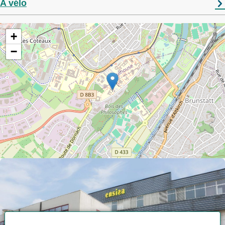
A vélo
+
−