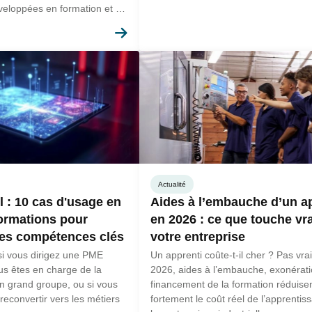
eloppées en formation et en
treprise.
En savoir plus
Actualité
l : 10 cas d'usage en
Aides à l’embauche d’un a
formations pour
en 2026 : ce que touche vr
les compétences clés
votre entreprise
é si vous dirigez une PME
Un apprenti coûte-t-il cher ? Pas vr
vous êtes en charge de la
2026, aides à l’embauche, exonérati
n grand groupe, ou si vous
financement de la formation réduise
reconvertir vers les métiers
fortement le coût réel de l’apprentis