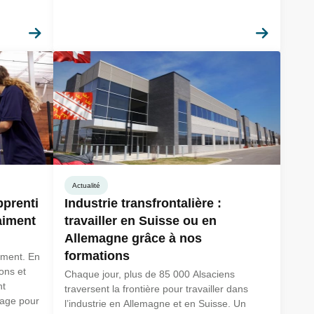
En savoir plus
En sav
Actualité
pprenti
Industrie transfrontalière :
aiment
travailler en Suisse ou en
Allemagne grâce à nos
formations
aiment. En
ons et
Chaque jour, plus de 85 000 Alsaciens
nt
traversent la frontière pour travailler dans
sage pour
l’industrie en Allemagne et en Suisse. Un