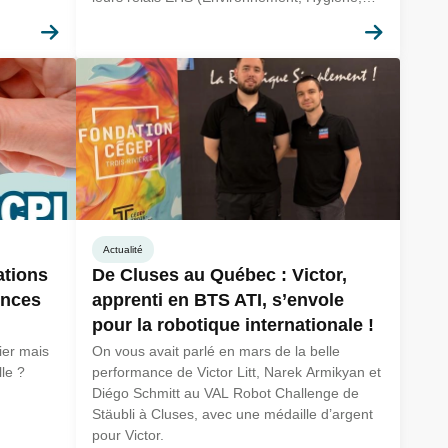
Sécurité) via le dispositif École UIMM
En savoir plus
En sav
Prévention Santé Sécurité Environnement.
Actualité
ations
De Cluses au Québec : Victor,
ences
apprenti en BTS ATI, s’envole
pour la robotique internationale !
ier mais
On vous avait parlé en mars de la belle
le ?
performance de Victor Litt, Narek Armikyan et
Diégo Schmitt au VAL Robot Challenge de
Stäubli à Cluses, avec une médaille d’argent
pour Victor.