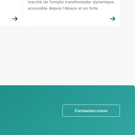
marché de l’emploi transfrontalier dynamique,
accessible depuis l’Alsace et en forte
demande de profils techniques qualifiés.
En savoir plus
En sav
Contactez-nous