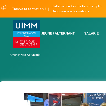
Aller
Panneau de gestion des cookies
L'alternance ton meilleur tremplin.
au
Trouve ta formation !
Découvre nos formations.
contenu
principal
JEUNE / ALTERNANT
SALARIÉ
breadcrumb
Nos Actualités
Accueil