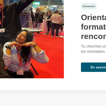
Evénement
Orient
forma
rencon
Tu cherches une
ton orientation
En savoir