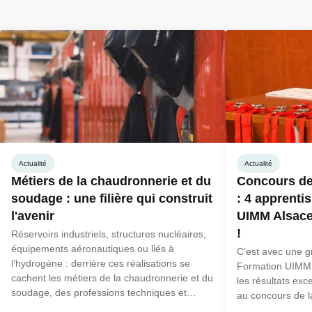
Actualité
Actualité
Métiers de la chaudronnerie et du
Concours de
soudage : une filière qui construit
: 4 apprenti
l'avenir
UIMM Alsace
!
Réservoirs industriels, structures nucléaires,
équipements aéronautiques ou liés à
C’est avec une gr
l’hydrogène : derrière ces réalisations se
Formation UIMM
cachent les métiers de la chaudronnerie et du
les résultats exc
soudage, des professions techniques et
au concours de l
recherchées qui recrutent activement.