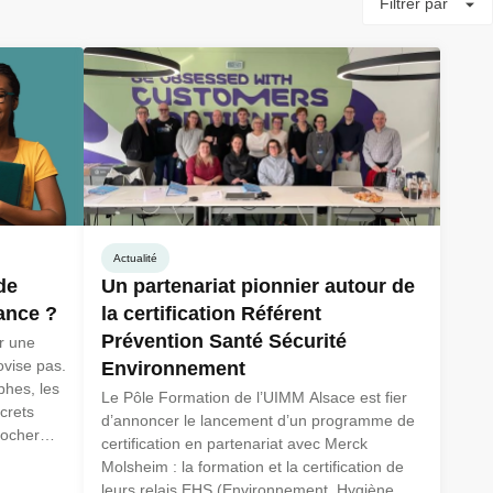
Filtrer par
Actualité
de
Un partenariat pionnier autour de
ance ?
la certification Référent
Prévention Santé Sécurité
r une
ovise pas.
Environnement
hes, les
Le Pôle Formation de l’UIMM Alsace est fier
crets
d’annoncer le lancement d’un programme de
rocher
certification en partenariat avec Merck
Molsheim : la formation et la certification de
leurs relais EHS (Environnement, Hygiène,