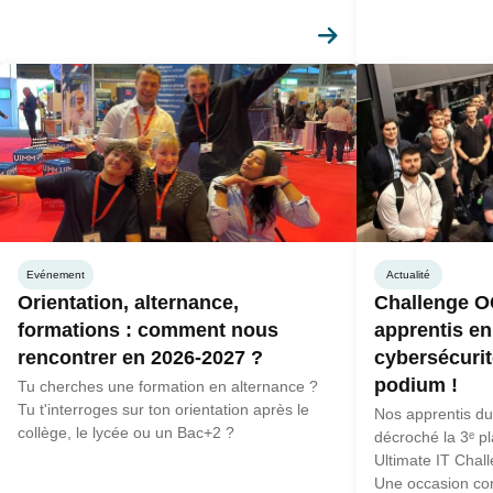
En savoir plus
Evénement
Actualité
Orientation, alternance,
Challenge O
formations : comment nous
apprentis en
rencontrer en 2026-2027 ?
cybersécurit
podium !
Tu cherches une formation en alternance ?
Tu t'interroges sur ton orientation après le
Nos apprentis du
collège, le lycée ou un Bac+2 ?
décroché la 3ᵉ 
Ultimate IT Chal
Une occasion con