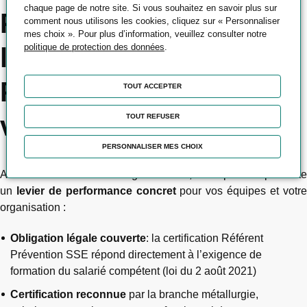
chaque page de notre site. Si vous souhaitez en savoir plus sur
Pourquoi choisir
comment nous utilisons les cookies, cliquez sur « Personnaliser
mes choix ». Pour plus d’information, veuillez consulter notre
politique de protection des données
.
l’École UIMM
Prévention SSE pour
TOUT ACCEPTER
votre entreprise ?
TOUT REFUSER
PERSONNALISER MES CHOIX
Au-delà de la conformité réglementaire, ce dispositif représente
un
levier de performance concret
pour vos équipes et votr
organisation :
Obligation légale couverte
: la certification Référent
Prévention SSE répond directement à l’exigence de
formation du salarié compétent (loi du 2 août 2021)
Certification reconnue
par la branche métallurgie,