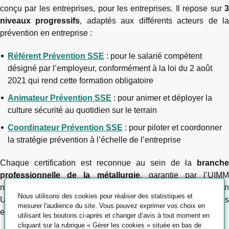
conçu par les entreprises, pour les entreprises. Il repose sur
3
niveaux progressifs
, adaptés aux différents acteurs de l
prévention en entreprise :
Référent Prévention SSE
: pour le salarié compétent
désigné par l’employeur, conformément à la loi du 2 août
2021 qui rend cette formation obligatoire
Animateur Prévention SSE
: pour animer et déployer la
culture sécurité au quotidien sur le terrain
Coordinateur Prévention SSE
: pour piloter et coordonner
la stratégie prévention à l’échelle de l’entreprise
Chaque certification est reconnue au sein de la
branche
professionnelle de la métallurgie
, garantie par l’UIMM
nationale et déployée exclusivement par les Pôles Formation
Nous utilisons des cookies pour réaliser des statistiques et
UIMM agréés. Le contenu est co-construit avec les entreprises
mesurer l'audience du site. Vous pouvez exprimer vos choix en
et intègre les exigences légales en vigueur.
utilisant les boutons ci-après et changer d’avis à tout moment en
cliquant sur la rubrique « Gérer les cookies » située en bas de