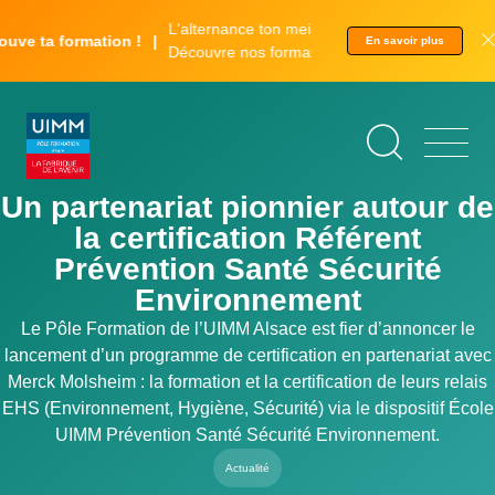
Aller
Panneau de gestion des cookies
L'alternance ton meilleur tremplin.
au
e ta formation !
En savoir plus
Découvre nos formations.
contenu
principal
Un partenariat pionnier autour de
la certification Référent
Prévention Santé Sécurité
Environnement
Le Pôle Formation de l’UIMM Alsace est fier d’annoncer le
lancement d’un programme de certification en partenariat avec
Merck Molsheim : la formation et la certification de leurs relais
EHS (Environnement, Hygiène, Sécurité) via le dispositif École
UIMM Prévention Santé Sécurité Environnement.
Actualité