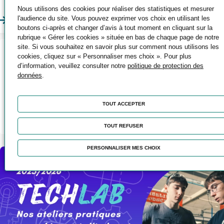
professionnel.
Nous utilisons des cookies pour réaliser des statistiques et mesurer
l'audience du site. Vous pouvez exprimer vos choix en utilisant les
En savoir plus
boutons ci-après et changer d’avis à tout moment en cliquant sur la
rubrique « Gérer les cookies » située en bas de chaque page de notre
site. Si vous souhaitez en savoir plus sur comment nous utilisons les
cookies, cliquez sur « Personnaliser mes choix ». Pour plus
S'INSCRIRE À UN
d’information, veuillez consulter notre
politique de protection des
données
.
ATELIER
Pour découvrir nos formations, nos
TOUT ACCEPTER
métiers et visiter nos centres
En
TOUT REFUSER
savoir
plus
PERSONNALISER MES CHOIX