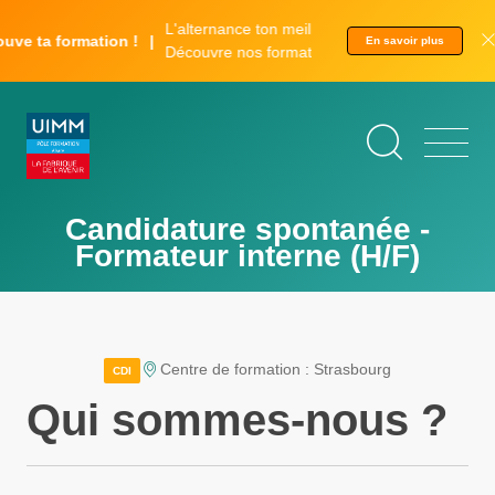
Aller
Panneau de gestion des cookies
L'alternance ton meilleur tremplin.
au
uve ta formation !
En savoir plus
Découvre nos formations.
contenu
principal
Candidature spontanée -
Formateur interne (H/F)
Centre de formation : Strasbourg
CDI
Qui sommes-nous ?