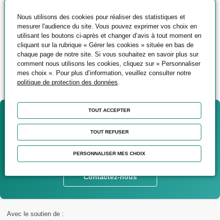
souhaitez transmettre vos compétences ?
N'hésitez pas à nous partager votre profil.
Nous utilisons des cookies pour réaliser des statistiques et
mesurer l'audience du site. Vous pouvez exprimer vos choix en
utilisant les boutons ci-après et changer d’avis à tout moment en
cliquant sur la rubrique « Gérer les cookies » située en bas de
Postuler à cette offre
chaque page de notre site. Si vous souhaitez en savoir plus sur
comment nous utilisons les cookies, cliquez sur « Personnaliser
mes choix ». Pour plus d’information, veuillez consulter notre
politique de protection des données
.
TOUT ACCEPTER
Vous souhaitez être
accompagné(e) dans votre
TOUT REFUSER
projet ?
PERSONNALISER MES CHOIX
Contactez-nous
Avec le soutien de :