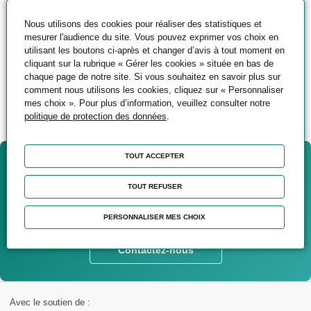
souhaitez transmettre vos compétences ?
N'hésitez pas à nous partager votre profil !
Nous utilisons des cookies pour réaliser des statistiques et
mesurer l'audience du site. Vous pouvez exprimer vos choix en
utilisant les boutons ci-après et changer d’avis à tout moment en
cliquant sur la rubrique « Gérer les cookies » située en bas de
Postuler à cette offre
chaque page de notre site. Si vous souhaitez en savoir plus sur
comment nous utilisons les cookies, cliquez sur « Personnaliser
mes choix ». Pour plus d’information, veuillez consulter notre
politique de protection des données
.
TOUT ACCEPTER
Vous souhaitez être
accompagné(e) dans votre
TOUT REFUSER
projet ?
PERSONNALISER MES CHOIX
Contactez-nous
Avec le soutien de :