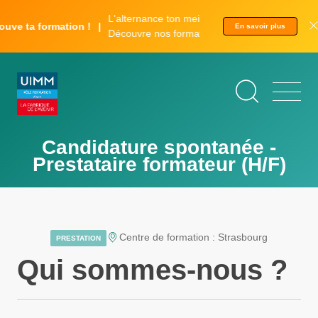
Aller
Panneau de gestion des cookies
L'alternance ton meilleur tremplin.
au
uve ta formation !
En savoir plus
Découvre nos formations.
contenu
principal
Candidature spontanée -
Prestataire formateur (H/F)
Centre de formation : Strasbourg
PRESTATION
Qui sommes-nous ?