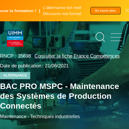
Aller
Panneau de gestion des cookies
L'alternance ton meilleur tremplin.
au
e ta formation !
En savoir plus
Découvre nos formations.
contenu
principal
©
Adrien
Berthet
RNCP : 35698
Consulter la fiche France Compétences
Date de publication : 21/06/2021
ALTERNANCE
BAC PRO MSPC - Maintenance
des Systèmes de Production
Connectés
Maintenance - Techniques industrielles