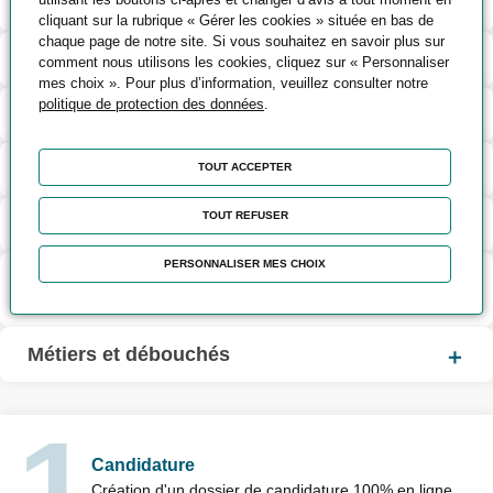
Contenu de la formation
cliquant sur la rubrique « Gérer les cookies » située en bas de
chaque page de notre site. Si vous souhaitez en savoir plus sur
Méthodes pédagogiques et d’encadrement
comment nous utilisons les cookies, cliquez sur « Personnaliser
mes choix ». Pour plus d’information, veuillez consulter notre
politique de protection des données
.
Modalités d’évaluation
Validation et certification
TOUT ACCEPTER
TOUT REFUSER
Capacité d'accueil
PERSONNALISER MES CHOIX
Suite de parcours, passerelles et
équivalences
Métiers et débouchés
Candidature
Création d'un dossier de candidature 100% en ligne