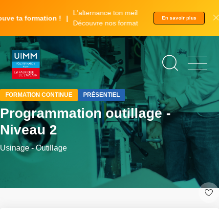
Aller
Panneau de gestion des cookies
L'alternance ton meilleur tremplin.
au
ve ta formation !
En savoir plus
Découvre nos formations.
contenu
principal
©
Adrien
Berthet
FORMATION CONTINUE
PRÉSENTIEL
Programmation outillage -
Niveau 2
Usinage - Outillage