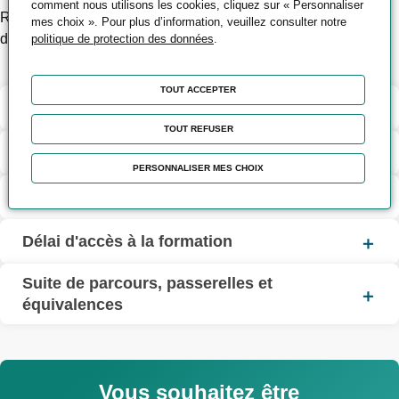
comment nous utilisons les cookies, cliquez sur « Personnaliser
Réaliser des interventions sur des outillages de presse ou
mes choix ». Pour plus d’information, veuillez consulter notre
d’injection.
politique de protection des données
.
TOUT ACCEPTER
Contenu de la formation
TOUT REFUSER
Méthodes pédagogiques et d’encadrement
PERSONNALISER MES CHOIX
Modalités d’évaluation
Délai d'accès à la formation
Suite de parcours, passerelles et
équivalences
Vous souhaitez être