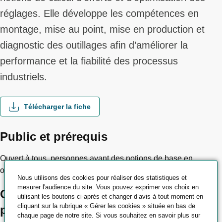
réglages. Elle développe les compétences en
montage, mise au point, mise en production et
diagnostic des outillages afin d’améliorer la
performance et la fiabilité des processus
industriels.
Télécharger la fiche
Public et prérequis
Ouvert à tous, personnes ayant des notions de base en
outillage et/ou ayant suivi la formation N1.
Nous utilisons des cookies pour réaliser des statistiques et
mesurer l'audience du site. Vous pouvez exprimer vos choix en
Objectifs pédagogiques et
utilisant les boutons ci-après et changer d’avis à tout moment en
cliquant sur la rubrique « Gérer les cookies » située en bas de
professionnels
chaque page de notre site. Si vous souhaitez en savoir plus sur