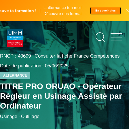
Aller
Panneau de gestion des cookies
L'alternance ton meilleur tremplin.
au
e ta formation !
En savoir plus
Découvre nos formations.
contenu
principal
©
Adrien
Berthet
RNCP : 40699
Consulter la fiche France Compétences
Date de publication : 05/06/2025
ALTERNANCE
TITRE PRO ORUAO - Opérateur
Régleur en Usinage Assisté par
Ordinateur
Usinage - Outillage