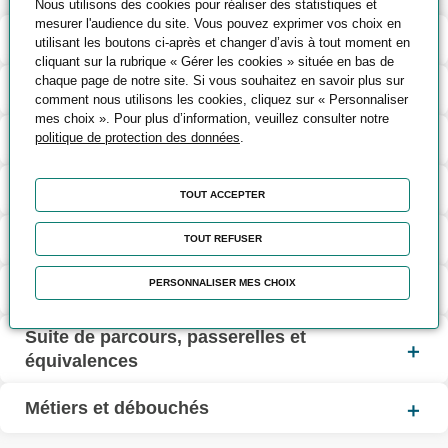
Nous utilisons des cookies pour réaliser des statistiques et
mesurer l'audience du site. Vous pouvez exprimer vos choix en
Contenu de la formation
utilisant les boutons ci-après et changer d’avis à tout moment en
cliquant sur la rubrique « Gérer les cookies » située en bas de
chaque page de notre site. Si vous souhaitez en savoir plus sur
Méthodes pédagogiques et d’encadrement
comment nous utilisons les cookies, cliquez sur « Personnaliser
mes choix ». Pour plus d’information, veuillez consulter notre
politique de protection des données
.
Modalités d’évaluation
Validation et certification
TOUT ACCEPTER
Capacité d'accueil
TOUT REFUSER
PERSONNALISER MES CHOIX
Modalités de la formation
Suite de parcours, passerelles et
équivalences
Métiers et débouchés