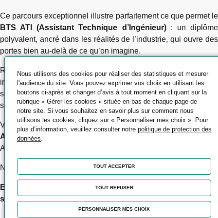
Ce parcours exceptionnel illustre parfaitement ce que permet le
BTS ATI (Assistant Technique d’Ingénieur)
: un diplôm
polyvalent, ancré dans les réalités de l’industrie, qui ouvre des
portes bien au-delà de ce qu’on imagine.
Robotique, programmation, maintenance, travail en équipe
Nous utilisons des cookies pour réaliser des statistiques et mesurer
internationale… les compétences développées en formation
l'audience du site. Vous pouvez exprimer vos choix en utilisant les
boutons ci-après et changer d’avis à tout moment en cliquant sur la
sont directement opérationnelles sur le terrain, et visiblement,
rubrique « Gérer les cookies » située en bas de chaque page de
sur les podiums aussi.
notre site. Si vous souhaitez en savoir plus sur comment nous
utilisons les cookies, cliquez sur « Personnaliser mes choix ». Pour
Vous êtes curieux d’en savoir plus sur notre
formation BT
plus d’information, veuillez consulter notre
politique de protection des
ATI (Assistance Technique d’Ingénieur)
en alternance en
données
.
Alsace ?
N’hésitez pas à nous contacter.
TOUT ACCEPTER
Et à Victor : bravo pour cette aventure, on a hâte de voir la
TOUT REFUSER
suite !
PERSONNALISER MES CHOIX