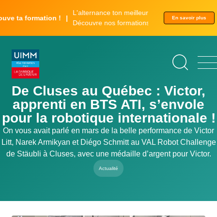
Aller
Panneau de gestion des cookies
L'alternance ton meilleur tremplin.
au
a formation !
En savoir plus
Découvre nos formations.
contenu
principal
De Cluses au Québec : Victor,
apprenti en BTS ATI, s’envole
pour la robotique internationale !
On vous avait parlé en mars de la belle performance de Victor
Litt, Narek Armikyan et Diégo Schmitt au VAL Robot Challenge
de Stäubli à Cluses, avec une médaille d’argent pour Victor.
Actualité