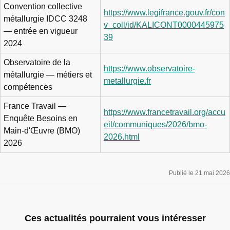
Convention collective
https://www.legifrance.gouv.fr/con
métallurgie IDCC 3248
v_coll/id/KALICONT0000445975
— entrée en vigueur
39
2024
Observatoire de la
https://www.observatoire-
métallurgie — métiers et
metallurgie.fr
compétences
France Travail —
https://www.francetravail.org/accu
Enquête Besoins en
eil/communiques/2026/bmo-
Main-d'Œuvre (BMO)
2026.html
2026
Publié le 21 mai 2026
Ces actualités pourraient vous intéresser