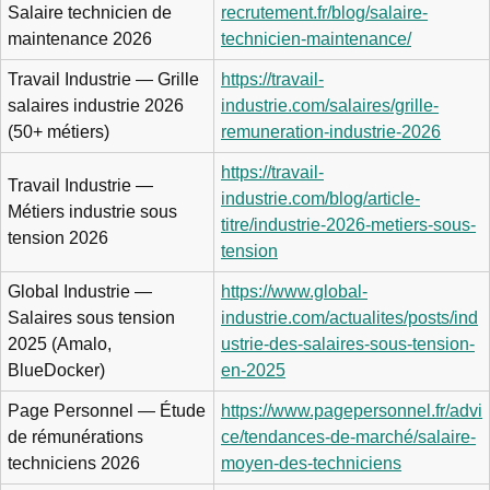
Salaire technicien de
recrutement.fr/blog/salaire-
maintenance 2026
technicien-maintenance/
Travail Industrie — Grille
https://travail-
salaires industrie 2026
industrie.com/salaires/grille-
(50+ métiers)
remuneration-industrie-2026
https://travail-
Travail Industrie —
industrie.com/blog/article-
Métiers industrie sous
titre/industrie-2026-metiers-sous-
tension 2026
tension
Global Industrie —
https://www.global-
Salaires sous tension
industrie.com/actualites/posts/ind
2025 (Amalo,
ustrie-des-salaires-sous-tension-
BlueDocker)
en-2025
Page Personnel — Étude
https://www.pagepersonnel.fr/advi
de rémunérations
ce/tendances-de-marché/salaire-
techniciens 2026
moyen-des-techniciens