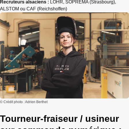
Recruteurs alsaciens :
LOHR, SOPREMA (Strasbourg),
ALSTOM ou CAF (Reichshoffen)
© Crédit photo : Adrien Berthet
Tourneur-fraiseur / usineur