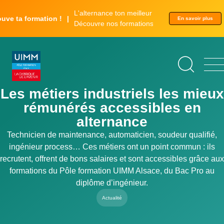
Aller
Panneau de gestion des cookies
L'alternance ton meilleur tremplin.
au
ion !
En savoir plus
Découvre nos formations.
contenu
principal
Les métiers industriels les mieux
rémunérés accessibles en
alternance
Technicien de maintenance, automaticien, soudeur qualifié,
ingénieur process… Ces métiers ont un point commun : ils
recrutent, offrent de bons salaires et sont accessibles grâce aux
formations du Pôle formation UIMM Alsace, du Bac Pro au
diplôme d’ingénieur.
Actualité