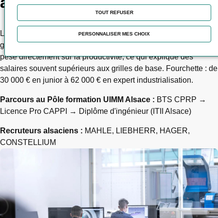
accessible dès le BTS CPRP
TOUT REFUSER
Le technicien méthodes optimise les process de fabrication :
PERSONNALISER MES CHOIX
gammes, outillages, temps de cycle, ergonomie des postes. Il
pèse directement sur la productivité, ce qui explique des
salaires souvent supérieurs aux grilles de base. Fourchette : de
30 000 € en junior à 62 000 € en expert industrialisation.
Parcours au Pôle formation UIMM Alsace :
BTS CPRP →
Licence Pro CAPPI → Diplôme d'ingénieur (ITII Alsace)
Recruteurs alsaciens :
MAHLE, LIEBHERR, HAGER,
CONSTELLIUM