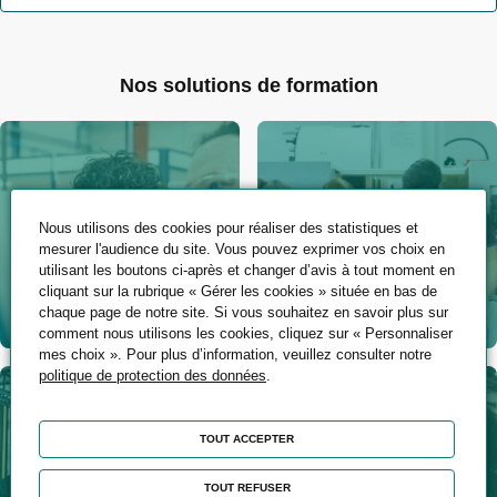
Nos solutions de formation
Nous utilisons des cookies pour réaliser des statistiques et
mesurer l'audience du site. Vous pouvez exprimer vos choix en
utilisant les boutons ci-après et changer d’avis à tout moment en
Les formations en
Les formations INTER-
cliquant sur la rubrique « Gérer les cookies » située en bas de
alternance
Entreprises
chaque page de notre site. Si vous souhaitez en savoir plus sur
En
En
comment nous utilisons les cookies, cliquez sur « Personnaliser
mes choix ». Pour plus d’information, veuillez consulter notre
savoir
savoir
politique de protection des données
.
plus
plus
TOUT ACCEPTER
TOUT REFUSER