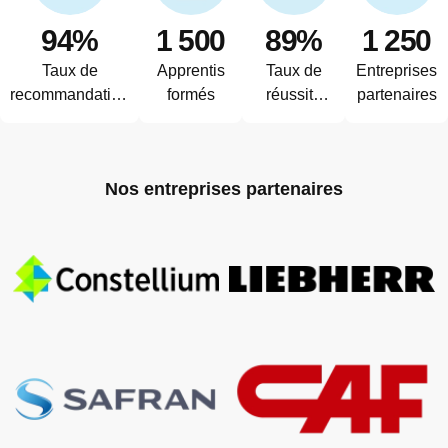
94%
1 500
89%
1 250
Taux de
Apprentis
Taux de
Entreprises
recommandation
formés
réussite
partenaires
du Pôle
aux
examens
pour nos
Nos entreprises partenaires
apprentis