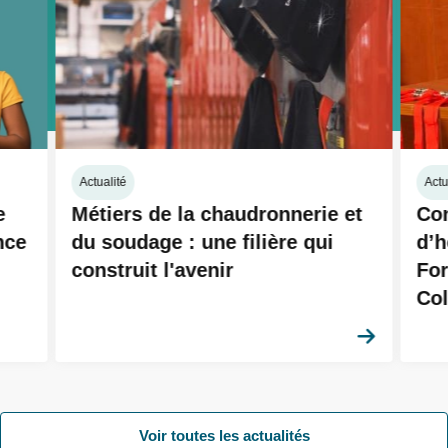
Actualité
Actu
e
Métiers de la chaudronnerie et
Con
nce
du soudage : une filière qui
d’h
construit l'avenir
Fo
Col
En savoi
Voir toutes les actualités