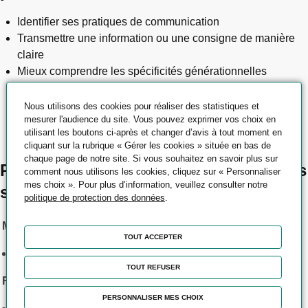
Identifier ses pratiques de communication
Transmettre une information ou une consigne de manière
claire
Mieux comprendre les spécificités générationnelles
Encourager l'entente entre générations
Permettre aux différentes générations de mieux se
Nous utilisons des cookies pour réaliser des statistiques et
mesurer l'audience du site. Vous pouvez exprimer vos choix en
comprendre afin de mieux communiquer et faire de leurs
utilisant les boutons ci-après et changer d’avis à tout moment en
différences des atouts
cliquant sur la rubrique « Gérer les cookies » située en bas de
chaque page de notre site. Si vous souhaitez en savoir plus sur
Places disponibles sur nos prochaines
comment nous utilisons les cookies, cliquez sur « Personnaliser
mes choix ». Pour plus d’information, veuillez consulter notre
sessions
politique de protection des données
.
Mulhouse
TOUT ACCEPTER
:
Le 01/12/2026
12
TOUT REFUSER
Reichshoffen
PERSONNALISER MES CHOIX
: