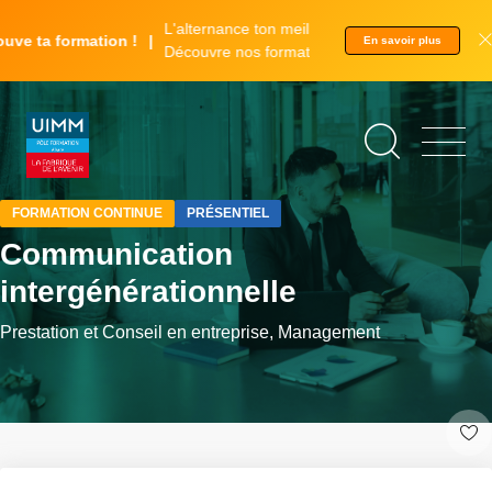
Aller
Panneau de gestion des cookies
L'alternance ton meilleur tremplin.
au
ve ta formation !
En savoir plus
Découvre nos formations.
contenu
principal
©
Vitaly
Gariev
FORMATION CONTINUE
PRÉSENTIEL
Communication
intergénérationnelle
Prestation et Conseil en entreprise, Management