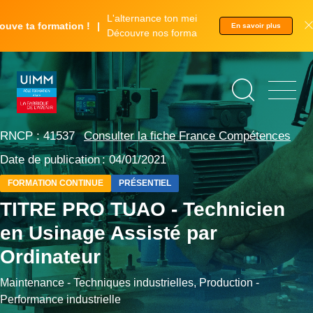
Aller
Panneau de gestion des cookies
L'alternance ton meilleur tremplin.
au
ve ta formation !
En savoir plus
Découvre nos formations.
contenu
principal
©
Adrien
Berthet
RNCP : 41537
Consulter la fiche France Compétences
Date de publication : 04/01/2021
FORMATION CONTINUE
PRÉSENTIEL
TITRE PRO TUAO - Technicien
en Usinage Assisté par
Ordinateur
Maintenance - Techniques industrielles, Production -
Performance industrielle