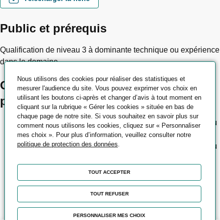
Public et prérequis
Qualification de niveau 3 à dominante technique ou expérience
dans le domaine.
Nous utilisons des cookies pour réaliser des statistiques et
Objectifs pédagogiques et
mesurer l'audience du site. Vous pouvez exprimer vos choix en
utilisant les boutons ci-après et changer d’avis à tout moment en
professionnels
cliquant sur la rubrique « Gérer les cookies » située en bas de
chaque page de notre site. Si vous souhaitez en savoir plus sur
Réaliser, à partir d'un plan, l'usinage de pièces unitaires ou
comment nous utilisons les cookies, cliquez sur « Personnaliser
de petites séries sur tour à commande numérique
mes choix ». Pour plus d’information, veuillez consulter notre
politique de protection des données
.
Réaliser, à partir d'un plan, l'usinage de pièces unitaires ou
de petites séries sur centre d'usinage
Préparer et mettre au point des productions en usinage à
TOUT ACCEPTER
partir de définitions de formes numériques
Contribuer à l’optimisation d’une fabrication
TOUT REFUSER
PERSONNALISER MES CHOIX