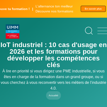
Aller
Panneau de gestion des cookies
L'alternance ton meilleur tremplin.
au
ormation !
En savoir plus
Découvre nos formations.
contenu
principal
IoT industriel : 10 cas d'usage en
2026 et les formations pour
développer les compétences
clés
À lire en priorité si vous dirigez une PME industrielle, si vous
êtes en charge de la formation dans un grand groupe, ou si
vous cherchez à vous reconvertir vers les métiers de l'industrie
4.0.
Actualité