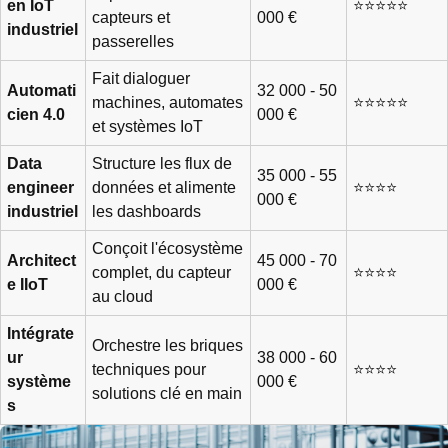
en IoT
⭐⭐⭐⭐⭐
capteurs et
000 €
industriel
passerelles
Fait dialoguer
Automati
32 000 - 50
machines, automates
⭐⭐⭐⭐⭐
cien 4.0
000 €
et systèmes IoT
Data
Structure les flux de
35 000 - 55
engineer
données et alimente
⭐⭐⭐⭐
000 €
industriel
les dashboards
Conçoit l'écosystème
Architect
45 000 - 70
complet, du capteur
⭐⭐⭐⭐
e IIoT
000 €
au cloud
Intégrate
Orchestre les briques
ur
38 000 - 60
techniques pour
⭐⭐⭐⭐
système
000 €
solutions clé en main
s