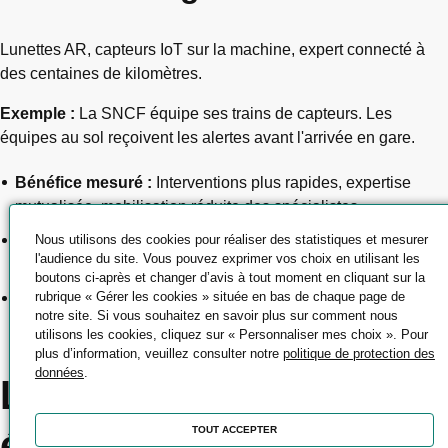
Lunettes AR, capteurs IoT sur la machine, expert connecté à
des centaines de kilomètres.
Exemple :
La SNCF équipe ses trains de capteurs. Les
équipes au sol reçoivent les alertes avant l'arrivée en gare.
Bénéfice mesuré :
Interventions plus rapides, expertise
mutualisée, mobilisation réduite des spécialistes.
Nous utilisons des cookies pour réaliser des statistiques et mesurer
Profil clé :
Technicien de maintenance spécialisé IoT +
l'audience du site. Vous pouvez exprimer vos choix en utilisant les
Technologue AR
boutons ci-après et changer d’avis à tout moment en cliquant sur la
rubrique « Gérer les cookies » située en bas de chaque page de
Formation clé :
Licence Pro MaSIPE
(Maintenance des
notre site. Si vous souhaitez en savoir plus sur comment nous
Systèmes de Production et Efficacité Énergétique)
utilisons les cookies, cliquez sur « Personnaliser mes choix ». Pour
plus d’information, veuillez consulter notre
politique de protection des
données
.
Les métiers qui
émergent : pénurie
TOUT ACCEPTER